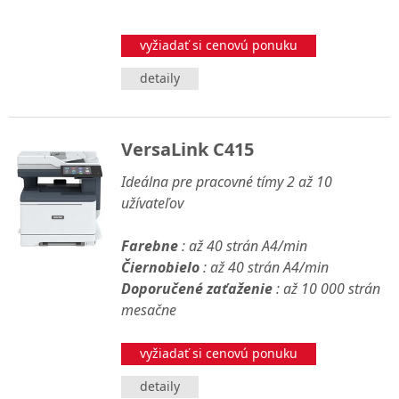
vyžiadať si cenovú ponuku
detaily
VersaLink C415
Ideálna pre pracovné tímy 2 až 10
užívateľov
Farebne
: až 40 strán A4/min
Čiernobielo
: až 40 strán A4/min
Doporučené zaťaženie
: až 10 000 strán
mesačne
vyžiadať si cenovú ponuku
detaily