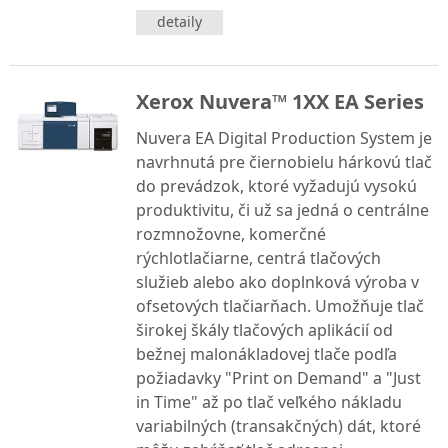
detaily
Xerox Nuvera™ 1XX EA Series
Nuvera EA Digital Production System je
navrhnutá pre čiernobielu hárkovú tlač
do prevádzok, ktoré vyžadujú vysokú
produktivitu, či už sa jedná o centrálne
rozmnožovne, komerčné
rýchlotlačiarne, centrá tlačových
služieb alebo ako doplnková výroba v
ofsetových tlačiarňach. Umožňuje tlač
širokej škály tlačových aplikácií od
bežnej malonákladovej tlače podľa
požiadavky "Print on Demand" a "Just
in Time" až po tlač veľkého nákladu
variabilných (transakčných) dát, ktoré