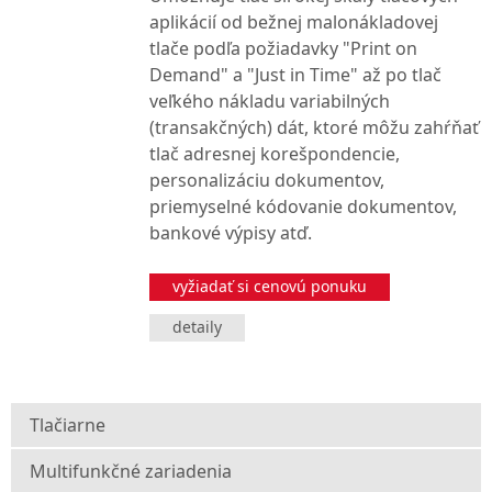
aplikácií od bežnej malonákladovej
tlače podľa požiadavky "Print on
Demand" a "Just in Time" až po tlač
veľkého nákladu variabilných
(transakčných) dát, ktoré môžu zahŕňať
tlač adresnej korešpondencie,
personalizáciu dokumentov,
priemyselné kódovanie dokumentov,
bankové výpisy atď.
vyžiadať si cenovú ponuku
detaily
Tlačiarne
Multifunkčné zariadenia