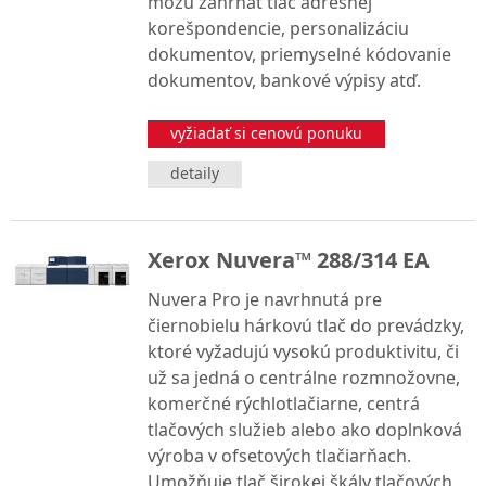
môžu zahŕňať tlač adresnej
korešpondencie, personalizáciu
dokumentov, priemyselné kódovanie
dokumentov, bankové výpisy atď.
vyžiadať si cenovú ponuku
detaily
Xerox Nuvera™ 288/314 EA
Nuvera Pro je navrhnutá pre
čiernobielu hárkovú tlač do prevádzky,
ktoré vyžadujú vysokú produktivitu, či
už sa jedná o centrálne rozmnožovne,
komerčné rýchlotlačiarne, centrá
tlačových služieb alebo ako doplnková
výroba v ofsetových tlačiarňach.
Umožňuje tlač širokej škály tlačových