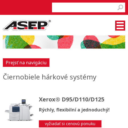
Prejsť na navigáciu
Čiernobiele hárkové systémy
Xerox® D95/D110/D125
Rýchly, flexibilní a jednoduchý!
vyžiadať si cenovú ponuku