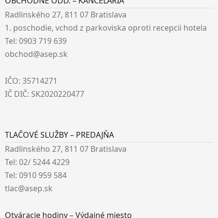
OBCHODNÉ ODD. – KANCELÁRIA
Radlinského 27, 811 07 Bratislava
1. poschodie, vchod z parkoviska oproti recepcii hotela
Tel: 0903 719 639
obchod@asep.sk
IČO: 35714271
IČ DIČ: SK2020220477
TLAČOVÉ SLUŽBY – PREDAJŇA
Radlinského 27, 811 07 Bratislava
Tel: 02/ 5244 4229
Tel: 0910 959 584
tlac@asep.sk
Otváracie hodiny – Výdajné miesto