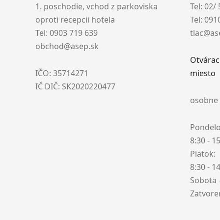
1. poschodie, vchod z parkoviska
Tel: 02/
oproti recepcii hotela
Tel: 09
Tel: 0903 719 639
tlac@as
obchod@asep.sk
Otvárac
IČO: 35714271
miesto
IČ DIČ: SK2020220477
osobne 
Pondelok
8:30 - 1
Piatok:
8:30 - 1
Sobota 
Zatvor