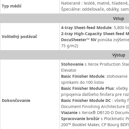
Natierané : lesklé, matné, hladené, 
Typ médií
Špeciálne: oddeľovače, obálky, sam
Vstup
4-tray Sheet-feed Module
: 5,800 li
2-tray High-Capacity Sheet-feed 
Voliteľný podávač
DocuSheeter™ NV
ponúka zvýšenie 
75 g/m2)
Výstup
Stohovanie
s Xerox Production Sta
Elevator
Basic Finisher Module
: stohovanie
spinkami do 100 listov
Basic Finisher Module Plus
: všetk
pripojenia ďalšieho finišera pre ro
Dokončovanie
Basic Finisher Module DC
: všetky 
Document Finishing Architecture (D
Viazanie
s Xerox® DB120-D Docum
Spracovanie brožúr
s Plockmatic P
200™ Booklet Maker, CP Bourg BDFX