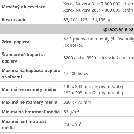
Xerox Nuvera 314: 7,800,000 strá
Mesačný objem tlače
Xerox Nuvera 288: 7,800,000 strá
Rastrovanie
85, 106, 125, 134,156 lpi
Spracovanie pa
Až 3 podávacie moduly (4 zásobníky
Zdroj papiera
jednotkou
Štandardná kapacita
3200 alebo 5800 listov v každom m
papiera
Maximálna kapacita papiera
17 400 listov
s voľbami
140 x 203 mm (4-tray module)
Minimálne rozmery média
182 x 203 mm (2-tray module)
Maximálne rozmery média
320 x 470 mm
Minimálna hmotnosť média
56 g/m²
Maximálna hmotnosť
250 g/m²
média