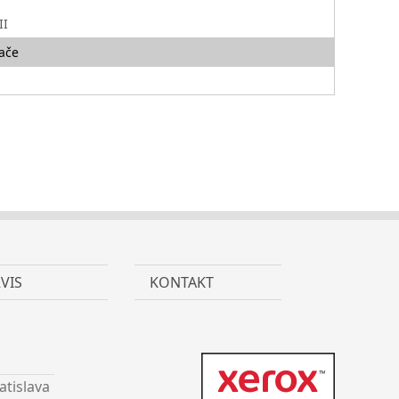
r
II
ače
VIS
KONTAKT
atislava