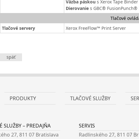
Väzba páskou
s Xerox Tape Binde
Dierovanie
s GBC® FusionPunch® 
Tlačové ovlád
Tlačové servery
Xerox FreeFlow™ Print Server
späť
PRODUKTY
TLAČOVÉ SLUŽBY
SER
É SLUŽBY – PREDAJŇA
SERVIS
ého 27, 811 07 Bratislava
Radlinského 27, 811 07 Br