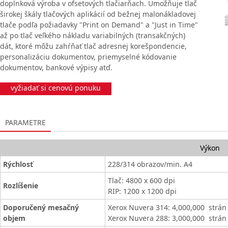
doplnková výroba v ofsetových tlačiarňach. Umožňuje tlač
širokej škály tlačových aplikácií od bežnej malonákladovej
tlače podľa požiadavky "Print on Demand" a "Just in Time"
až po tlač veľkého nákladu variabilných (transakčných)
dát, ktoré môžu zahŕňať tlač adresnej korešpondencie,
personalizáciu dokumentov, priemyselné kódovanie
dokumentov, bankové výpisy atď.
vyžiadať si cenovú ponuku
PARAMETRE
Výkon
Rýchlosť
228/314 obrazov/min. A4
Tlač: 4800 x 600 dpi
Rozlíšenie
RIP: 1200 x 1200 dpi
Doporučený mesačný
Xerox Nuvera 314: 4,000,000 strá
objem
Xerox Nuvera 288: 3,000,000 strá