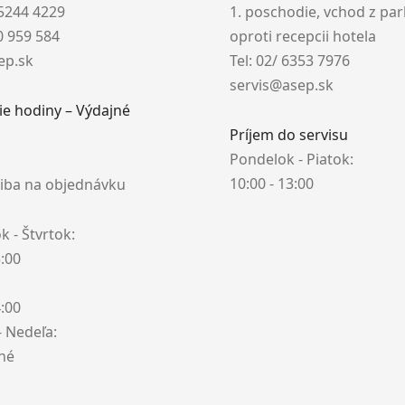
 5244 4229
1. poschodie, vchod z pa
10 959 584
oproti recepcii hotela
ep.sk
Tel: 02/ 6353 7976
servis@asep.sk
ie hodiny – Výdajné
Príjem do servisu
Pondelok - Piatok:
10:00 - 13:00
iba na objednávku
 - Štvrtok:
5:00
4:00
- Nedeľa:
ené