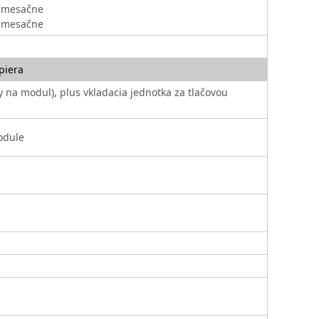
n mesačne
n mesačne
piera
 na modul), plus vkladacia jednotka za tlačovou
odule