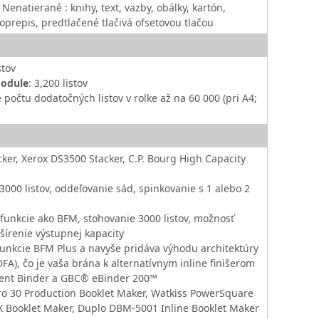
Nenatierané : knihy, text, väzby, obálky, kartón,
oprepis, predtlačené tlačivá ofsetovou tlačou
stov
Module
: 3,200 listov
počtu dodatočných listov v rolke až na 60 000 (pri A4;
cker, Xerox DS3500 Stacker, C.P. Bourg High Capacity
 3000 listov, oddeľovanie sád, spinkovanie s 1 alebo 2
y funkcie ako BFM, stohovanie 3000 listov, možnosť
zšírenie výstupnej kapacity
funkcie BFM Plus a navyše pridáva výhodu architektúry
FA), čo je vaša brána k alternatívnym inline finišerom
ent Binder a GBC® eBinder 200™
ro 30 Production Booklet Maker, Watkiss PowerSquare
 Booklet Maker, Duplo DBM-5001 Inline Booklet Maker