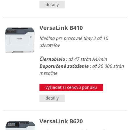
detaily
VersaLink B410
Ideálna pre pracovné tímy 2 až 10
uživateľov
Čiernobielo
: až 47 strán A4/min
Doporučené zaťaženie
: až 20 000 strán
mesačne
vyžiadať si cenovú ponuku
detaily
VersaLink B620