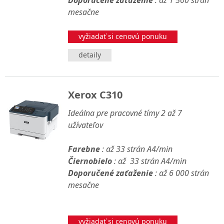
Doporučené zaťaženie
: až 1 500 strán
mesačne
vyžiadať si cenovú ponuku
detaily
Xerox C310
Ideálna pre pracovné tímy 2 až 7
užívateľov
Farebne
: až 33 strán A4/min
Čiernobielo
: až 33 strán A4/min
Doporučené zaťaženie
: až 6 000 strán
mesačne
vyžiadať si cenovú ponuku